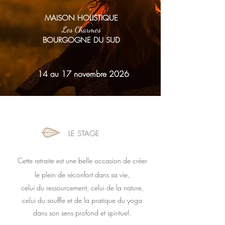
MAISON HOLISTIQUE
Les Charmes
BOURGOGNE DU SUD
14 au 17 novembre 2026
LE STAGE
Cette retraite est une belle occasion de créer
le plein de réconfort dans sa vie,
celui du ressourcement, celui de la nature,
celui du souffle et de la pratique du yoga
dans son sens profond et spirituel
.