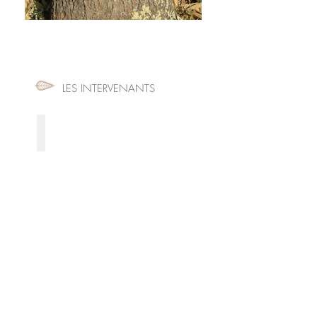
LES INTERVENANTS
Alexia Fachon
Professeur
de
Holo
Yoga
Psycho-
énergéticienne
Fondatrice
Pure
Experience