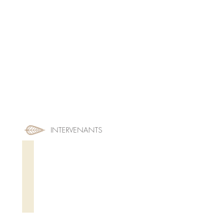
LA
VOIE
DU
COEUR
INTERVENANTS
Alexia FACHON
Fondatrice
Pure
Experience
Fondatrice
La