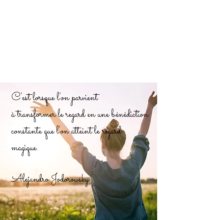
C'est lorsque l'on parvient
à transformer le regard en une bénédiction
constante
que l'on atteint le regard
magique.
Alejandro Jodorowsky