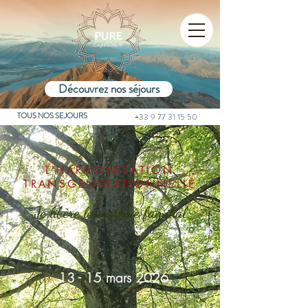
Découvrez nos séjours
TOUS NOS SEJOURS
+33 9 77 31 15 50
L'HARMONISATION
TRANSGENERATIONNELLE
Je libère le sy
stème familial
13 - 15 mars 2026