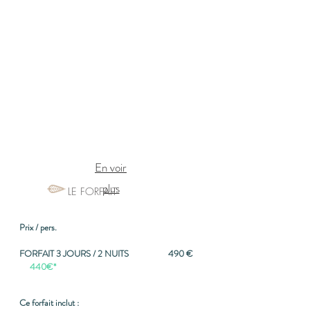
Voie
du
Cœur®
Professeur
de
Yoga
Conférencière
En voir
plus
LE FORFAIT
Prix / pers.
FORFAIT 3 JOURS / 2 NUITS 490 €
440€*
Ce forfait inclut :