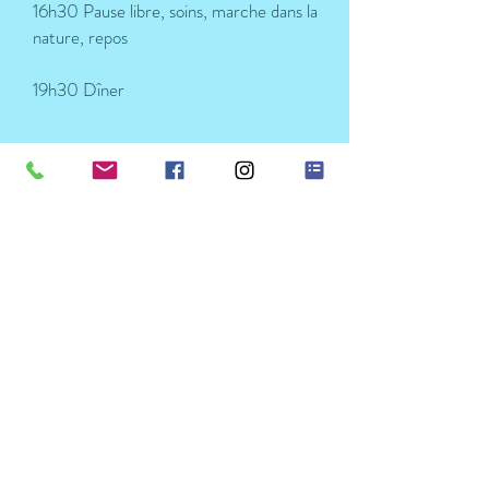
16h30 Pause libre, soins, marche dans la
nature, repos
19h30 Dîner
J3:
8h30 Harmonisation dans la nature
9h Cours de Yoga
10h30 Enseignement
11h30 Brunch / Lunch