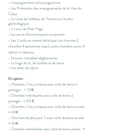
- L'enseignement selon programme
- Les Protocoles des enseignements de la Voie du
Coeur
- La visite de l'abbaye de Tournus sur le plan
géobiologique
- 2 cours de Holo Yoga
- Le cercle d'harmonisation ancestrale
- Les 2 nuits au centre holistique Les charmes (
chambre 4 personnes max.), autre chambre seule cf
option ci-dessous
- Pension complète végétarienne
- Le linge de lit, de toilette et de bains
- Les taxes de séjour​
En option :
- Chambre 2 lits jumeaux avec salle de bains à
partager : + 20€
- Chambre individuelle avec salle de bains à
partager : + 40 €
- Chambre 2 lits jumeaux avec salle de bains privée:
+ 40€
- Chambre double pour 2
avec salle de bains privée:
+ 40€
- Chambre individuelle avec salle de bains privée : +