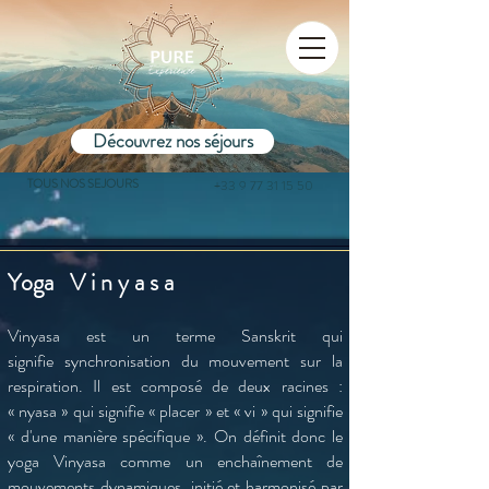
Découvrez nos séjours
TOUS NOS SEJOURS
+33 9 77 31 15 50
Yoga V i n y a s a
Vinyasa est un terme Sanskrit qui
signifie synchronisation du mouvement sur la
respiration. Il est composé de deux racines :
« nyasa » qui signifie « placer » et « vi » qui signifie
« d'une manière spécifique ». On définit donc le
yoga Vinyasa comme un enchaînement de
mouvements dynamiques, initié et harmonisé par