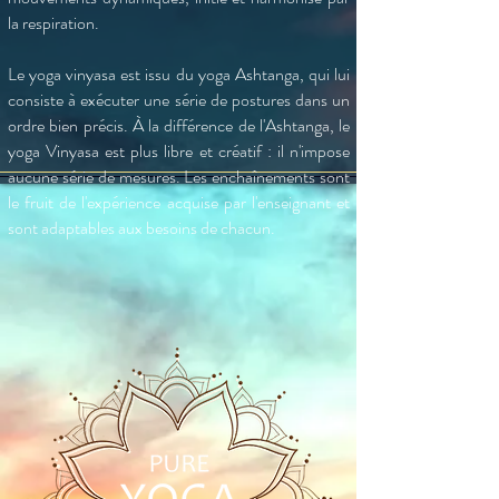
la respiration.
Le yoga vinyasa est issu du yoga Ashtanga, qui lui
consiste à exécuter une série de postures dans un
ordre bien précis. À la différence de l'Ashtanga, le
yoga Vinyasa est plus libre et créatif : il n'impose
aucune série de mesures. Les enchaînements sont
le fruit de l'expérience acquise par l'enseignant et
sont adaptables aux besoins de chacun.