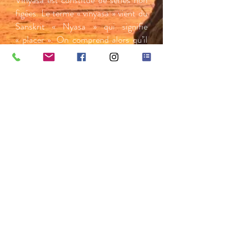
Vinyasa est constitué de séries non
figées. Le terme « vinyasa » vient du
Sanskrit « Nyasa » qui signifie
« placer ». On comprend alors qu’il
s’agit de placer le mouvement dans
la respiration et donc de créer de
cette manière du dynamisme. Tout
repose sur l’enchaînement régulier
des postures choisies par les yogis.
Sans discontinuer, les poses et
contre-poses sont réalisées tout au
long de la séance. L’intérêt consiste à
travailler un côté du corps puis de
réaliser la même chose de l’autre.
Toutes les postures sont rythmées
en parallèle par une respiration
précise. Le souffle et le mouvement
sont intimement liés, provoquant