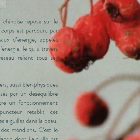
 chinoise repose sur le
e corps est parcouru par
ux d’énergie, appelés
’énergie, le qi, à travers
éseau reliant tous ses
ers, aussi bien physiques
sés par un déséquilibre
tre un fonctionnement
puncteur rétablit cet
es aiguilles dans la peau,
 des méridiens. C’est le
açon dont l’aiguille est