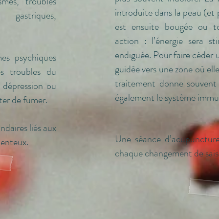
smes, troubles
introduite dans la peau (et 
astriques,
est ensuite bougée ou t
action : l’énergie sera s
endiguée. Pour faire céder u
mes psychiques
guidée vers une zone où elle
es troubles du
traitement donne souvent 
a dépression ou
également le système immun
êter de fumer.
ondaires liés aux
Une séance d’acupuncture
enteux.
chaque changement de sais