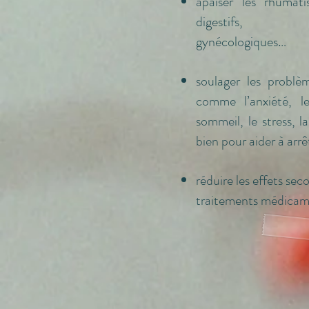
apaiser les rhumati
digestifs, g
gynécologiques…
soulager les problè
comme l’anxiété, l
sommeil, le stress, l
bien pour aider à arr
réduire les effets sec
traitements médicam