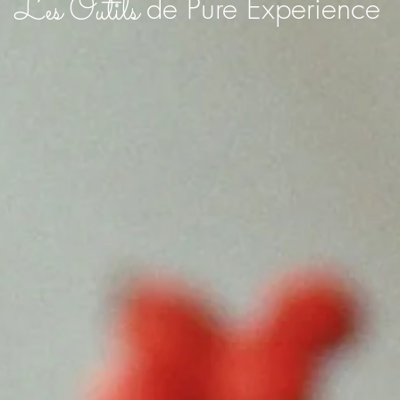
Les Outils
de Pure Experience
Yoga Vinyassa
Ashtanga Yoga
Holo'Y
e
Méditation
Ayurveda
Naturo