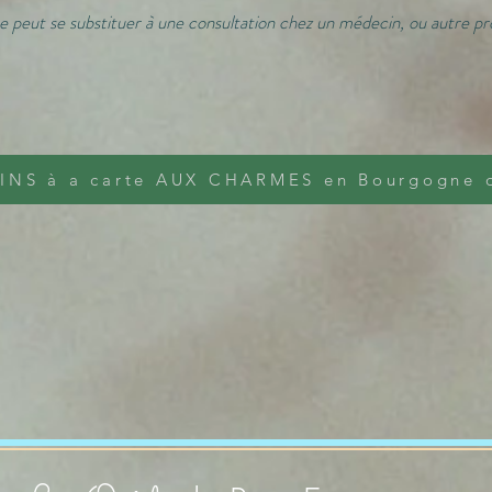
e peut se substituer à une consultation chez un médecin, ou autre pro
INS à a carte AUX CHARMES en Bourgogne 