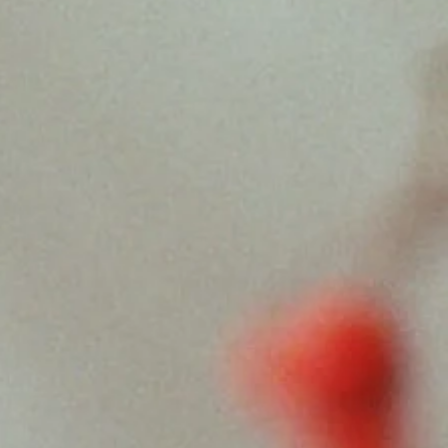
oga
Sivananda Yoga
pathie
Médecine Chinoise