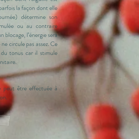
parfois la façon dont elle
ournée) détermine son
timulée ou au contraire
n blocage, l’énergie sera
 ne circule pas assez. Ce
du tonus car il stimule
itaire.
 peut être effectuée à
on.