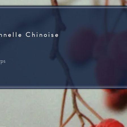
n n e l l e C h i n o i s e
rps