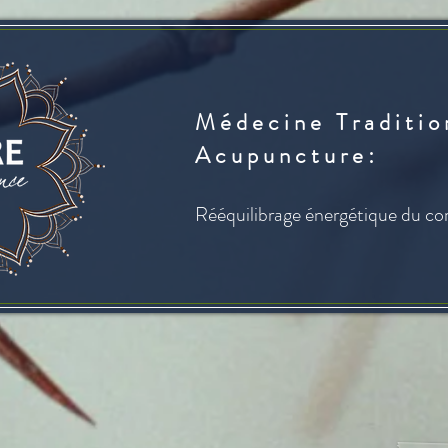
M é d e c i n e T r a d i t i o 
A c u p u n c t u r e
:
Rééquilibrage énergétique du co