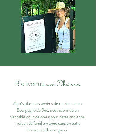
Bienvenue
aux Charmes
Après plusieurs années de recherche en
Bourgogne du Sud, nous avons eu un
véritable coup de cœur pour cette ancienne
maison de famille nichée dans un petit
hameau du Tournugeois.