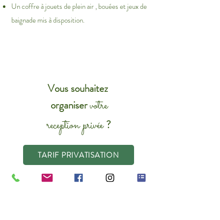
Un coffre à jouets de plein air , bouées et jeux de
baignade mis à disposition.
Vous souhaitez
votre
organiser
reception privée
?
TARIF PRIVATISATION
JE DEMANDE UN DEVIS