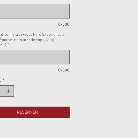
0/500
 connaissez-vous Pure Experience ?
réponse: mon prof de yoga, google,
...)
*
0/500
é
*
RESERVER