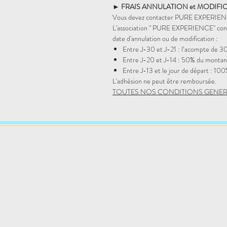
► FRAIS ANNULATION et MODIFI
Vous devez contacter PURE EXPERIEN
L'association " PURE EXPERIENCE" conse
date d'annulation ou de modification :
Entre J-30 et J-21 : l’acompte de 3
Entre J-20 et J-14 : 50% du montant
Entre J-13 et le jour de départ : 10
L'adhésion ne peut être remboursée.
TOUTES NOS CONDITIONS GENER
Hatha Yoga
Yin Yoga