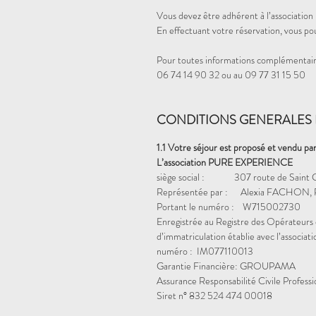
Vous devez être adhérent à l’association
En effectuant votre réservation, vous po
Pour toutes informations complémentair
06 74 14 90 32 ou au 09 77 31 15 50
CONDITIONS GENERALES 
1.1 Votre séjour est proposé et vendu par
L’association PURE EXPERIENCE
siège social : 307 route de Saint 
Représentée par : Alexia FACHON, P
Portant le numéro : W715002730
Enregistrée au Registre des Opérateurs 
d’immatriculation établie avec l’assoc
numéro : IM077110013
Garantie Financière: GROUPAMA
Assurance Responsabilité Civile Profess
Siret n° 832 524 474 00018