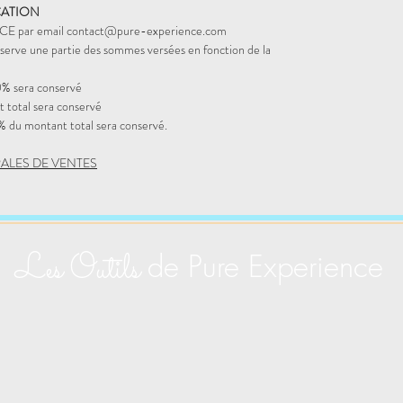
CATION
CE par email contact@pure-experience.com
rve une partie des sommes versées en fonction de la
0% sera conservé
 total sera conservé
0% du montant total sera conservé.
ALES DE VENTES
Les Outils
de Pure Experience
Yoga Vinyassa
Ashtanga Yoga
Holo'Y