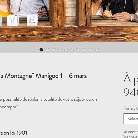
À p
 la Montagne" Manigod 1 - 6 mars
94
 possibilité de régler la totalité de votre séjour ou un
"acompte".
Forfait
Sélec
Je confi
tion loi 1901
Vente et