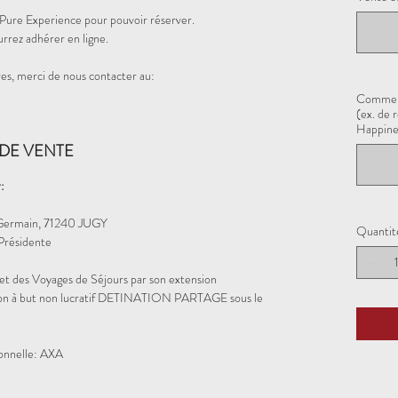
 Pure Experience pour pouvoir réserver.
urrez adhérer en ligne.
es, merci de nous contacter au:
Comment
(ex. de 
Happinez
DE VENTE
:
Germain, 71240 JUGY
Quantit
résidente
et des Voyages de Séjours par son extension
iation à but non lucratif DETINATION PARTAGE sous le
ionnelle: AXA