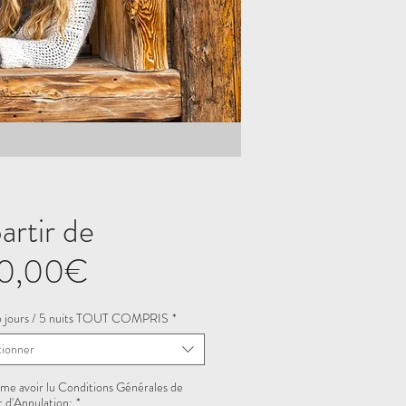
artir de
Prix
0,00€
promotionnel
 6 jours / 5 nuits TOUT COMPRIS
*
tionner
rme avoir lu Conditions Générales de
 d'Annulation:
*