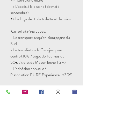
=> 1 soin d'une heure
=> L'accès à la piscine (de mai à
septembre)
=> Le linge de lit, de toilette et de bains
Ce forfait n’inclut pas:
- Le transport jusqu’en Bourgogne du
Sud
- Le transfert de la Gare jusqu'au
centre (10€ / trajet de Tournus ou
50€ / trajet de Macon loché TGV)
- L'adhésion annuelle à
l'association
PURE Experience: +30€
En option :
- Massage énergétique: 80€
- Soin Psycho-énergétique: 80€
- Kinésiologie: 80€
- Réflexologie: 80€