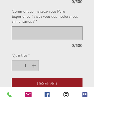
0/500
Comment connaissez-vous Pure
Experience ? Avez vous des intolérances
alimentaires ?
*
0/500
Quantité
*
RESERVER
Pour réserver votre séjour vous avez la
possibilité de régler la totalité de votre
séjour ou un acompte de 30% en
entrant le code "acompte".