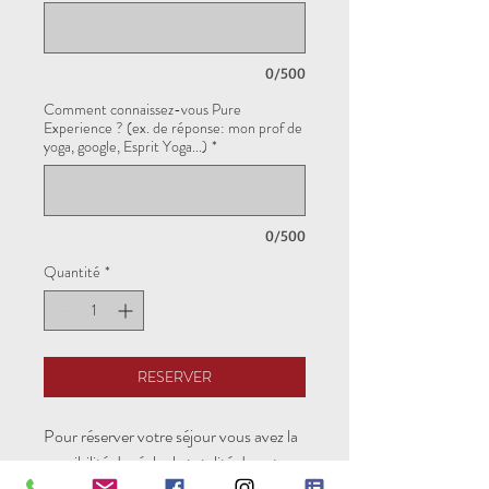
0/500
Comment connaissez-vous Pure
Experience ? (ex. de réponse: mon prof de
yoga, google, Esprit Yoga...)
*
0/500
Quantité
*
RESERVER
Pour réserver votre séjour vous avez la
possibilité de régler la totalité de votre
séjour ou un acompte de 30% en