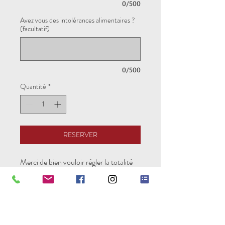
0/500
Avez vous des intolérances alimentaires ?
(facultatif)
0/500
Quantité
*
RESERVER
Merci de bien vouloir régler la totalité
de chaque module.
Pure Experience est une
association loi 1901