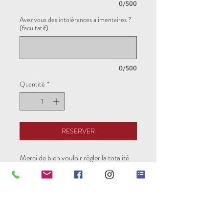
0/500
Avez vous des intolérances alimentaires ?
(facultatif)
0/500
Quantité
*
RESERVER
Merci de bien vouloir régler la totalité
de chaque module.
Pure Experience est une
association loi 1901