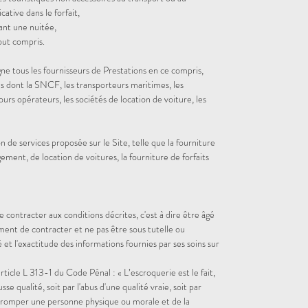
ative dans le forfait,
ant une nuitée,
tout compris.
gne tous les fournisseurs de Prestations en ce compris,
s dont la SNCF, les transporteurs maritimes, les
ours opérateurs, les sociétés de location de voiture, les
 de services proposée sur le Site, telle que la fourniture
gement, de location de voitures, la fourniture de forfaits
de contracter aux conditions décrites, c'est à dire être âgé
ment de contracter et ne pas être sous tutelle ou
té et l'exactitude des informations fournies par ses soins sur
ticle L 313-1 du Code Pénal : « L’escroquerie est le fait,
sse qualité, soit par l'abus d'une qualité vraie, soit par
tromper une personne physique ou morale et de la