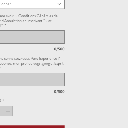
tionner
rme avoir lu Conditions Générales de
 d'Annulation en inscrivant "lu et
".
*
0/500
 connaissez-vous Pure Experience ?
réponse: mon prof de yoga, google, Esprit
*
0/500
é
*