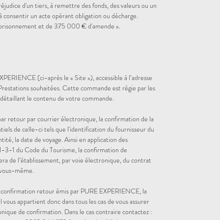
réjudice d'un tiers, à remettre des fonds, des valeurs ou un
à consentir un acte opérant obligation ou décharge.
emprisonnement et de 375 000 € d'amende ».
PERIENCE (ci-après le « Site »), accessible à l’adresse
restations souhaitées. Cette commande est régie par les
 détaillant le contenu de votre commande.
etour par courrier électronique, la confirmation de la
s de celle-ci tels que l'identification du fournisseur du
ntité, la date de voyage. Ainsi en application des
 211-3-1 du Code du Tourisme, la confirmation de
a de l’établissement, par voie électronique, du contrat
 vous-même.
de confirmation retour émis par PURE EXPERIENCE, la
Il vous appartient donc dans tous les cas de vous assurer
onique de confirmation. Dans le cas contraire contactez :