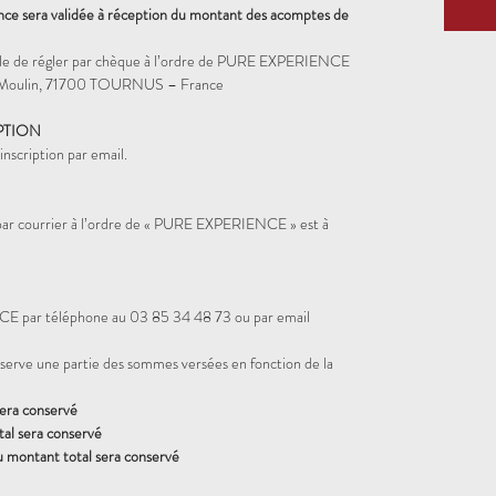
ence sera validée à réception du montant des acomptes de
sible de régler par chèque à l’ordre de PURE EXPERIENCE
 Moulin, 71700 TOURNUS – France
PTION
nscription par email.
 par courrier à l’ordre de « PURE EXPERIENCE » est à
 par téléphone au 03 85 34 48 73 ou par email
rve une partie des sommes versées en fonction de la
sera conservé
al sera conservé
u montant total sera conservé