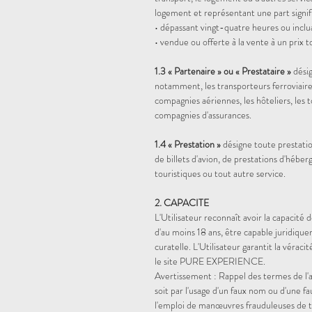
logement et représentant une part signific
• dépassant vingt-quatre heures ou inclu
• vendue ou offerte à la vente à un prix 
1.3 « Partenaire » ou « Prestataire »
dési
notamment, les transporteurs ferroviaire
compagnies aériennes, les hôteliers, les t
compagnies d'assurances.
1.4 « Prestation »
désigne toute prestation
de billets d'avion, de prestations d'héber
touristiques ou tout autre service.
2. CAPACITE
L'Utilisateur reconnaît avoir la capacité 
d'au moins 18 ans, être capable juridique
curatelle. L'Utilisateur garantit la véraci
le site PURE EXPERIENCE.
Avertissement : Rappel des termes de l'ar
soit par l'usage d'un faux nom ou d'une fau
l'emploi de manœuvres frauduleuses de 