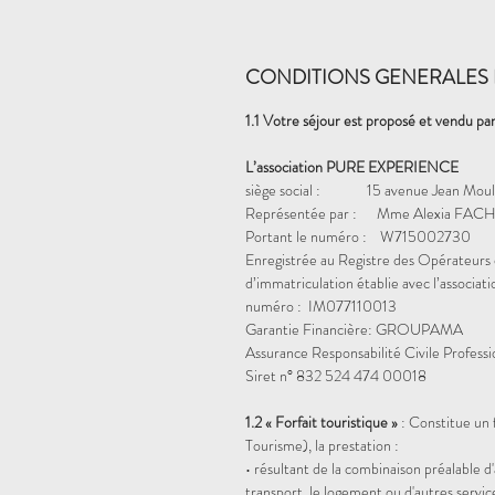
CONDITIONS GENERALES 
1.1 Votre séjour est proposé et vendu par
L’association PURE EXPERIENCE
siège social : 15 avenue Jean Mou
Représentée par : Mme Alexia FACH
Portant le numéro : W715002730
Enregistrée au Registre des Opérateurs 
d’immatriculation établie avec l’assoc
numéro : IM077110013
Garantie Financière: GROUPAMA
Assurance Responsabilité Civile Profess
Siret n° 832 524 474 00018
1.2 « Forfait touristique »
: Constitue un f
Tourisme), la prestation :
• résultant de la combinaison préalable 
transport, le logement ou d'autres servic