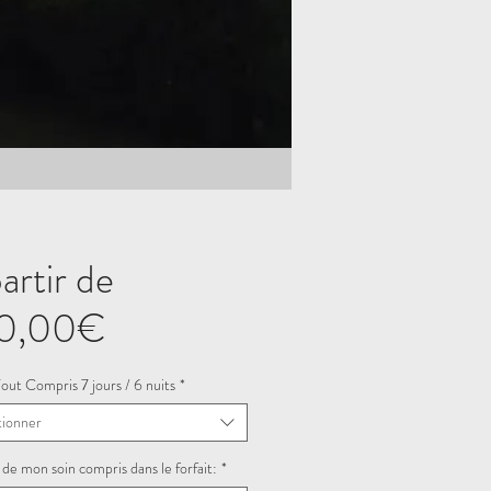
artir de
Prix
0,00€
promotionnel
Tout Compris 7 jours / 6 nuits
*
tionner
 de mon soin compris dans le forfait:
*