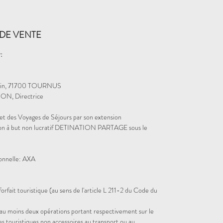
DE VENTE
:
lin, 71700 TOURNUS
ON, Directrice
et des Voyages de Séjours par son extension
iation à but non lucratif DETINATION PARTAGE sous le
ionnelle: AXA
orfait touristique (au sens de l'article L 211-2 du Code du
d'au moins deux opérations portant respectivement sur le
es touristiques non accessoires au transport ou au