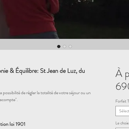
À p
& Équilibre: St Jean de Luz, du
69
 possibilité de régler la totalité de votre séjour ou un
"acompte".
Forfait 
Sélec
Le choix
tion loi 1901