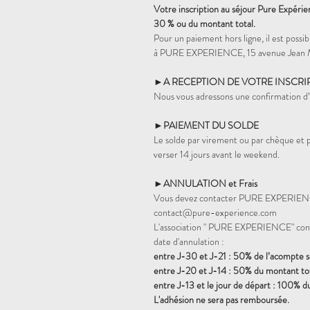
Votre inscription au séjour Pure Expéri
30 % ou du montant total.
Pour un paiement hors ligne, il est pos
à PURE EXPERIENCE, 15 avenue Jean
►A RECEPTION DE VOTRE INSCRI
Nous vous adressons une confirmation d’i
►PAIEMENT DU SOLDE
Le solde par virement ou par chèque et
verser 14 jours avant le weekend.
►ANNULATION et Frais
Vous devez contacter PURE EXPERIENCE
contact@pure-experience.com
L'association " PURE EXPERIENCE" conse
date d'annulation :
entre J-30 et J-21 : 50% de l’acompte 
entre J-20 et J-14 : 50% du montant tot
entre J-13 et le jour de départ : 100% d
L'adhésion ne sera pas remboursée.