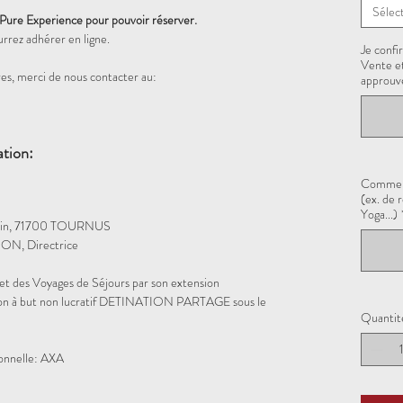
Sélec
 Pure Experience pour pouvoir réserver.
urrez adhérer en ligne.
Je confi
Vente et
es, merci de nous contacter au:
approuvé
ation:
Comment
(ex. de 
Yoga...)
lin, 71700 TOURNUS
ON, Directrice
et des Voyages de Séjours par son extension
iation à but non lucratif DETINATION PARTAGE sous le
Quantit
ionnelle: AXA