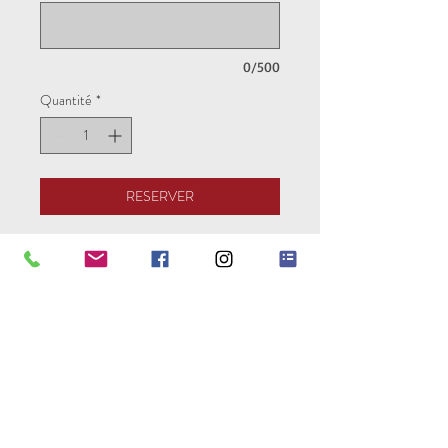
0/500
Quantité
*
RESERVER
Pour réserver votre séjour vous avez la
possibilité de régler la totalité de votre
séjour ou un acompte de 30% en
entrant le code "acompte".
Pure Experience est une
association loi 1901