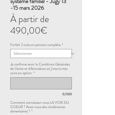
système familial - Jugy 13
-15 mars 2026
À partir de
Prix
490,00€
promotionnel
Forfait 2 nuits en pension complète
*
Je confirme avoir lu Conditions Générales
de Vente et d'Annulation et j'inscris mes
soins en option:
*
0/500
Comment connaissez-vous LA VOIE DU
COEUR ? Avez-vous des intolérances
alimentaires ?
*