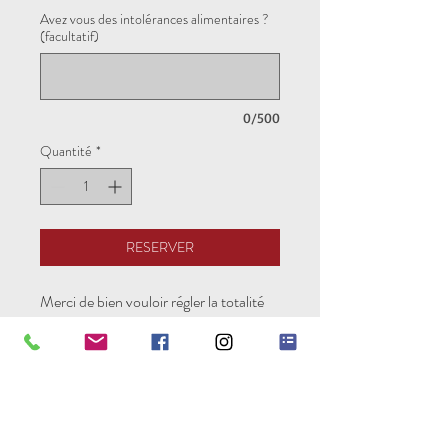
Avez vous des intolérances alimentaires ?
(facultatif)
0/500
Quantité
*
RESERVER
Merci de bien vouloir régler la totalité
de chaque module.
Pure Experience est une
association loi 1901