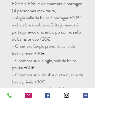
EXPERIENCE en chambre à partager
(4 personnes maximum)
- single salle de bains à partager +20€
- chambre double ou 2 lits jumeaux à
partager avec une autre personne salle
de bains privée +20€
- Chambre Single grand lit, salle de
bains privée +40€
- Chambre sup. single, sale de bains
privée +60€
- Chambre sup. double ou twin, sale de
bains privée +30€
=> La pension complète végétarienne
Vitalité: lunchs/brunchs, tisanes,
gouters et diners
=> 1 cours de Yoga
=> L'accès à la piscine (de mai à
septembre)