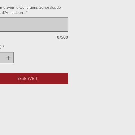
rme avoir lu Conditions Générales de
 d'Annulation :
*
0/500
é
*
RESERVER