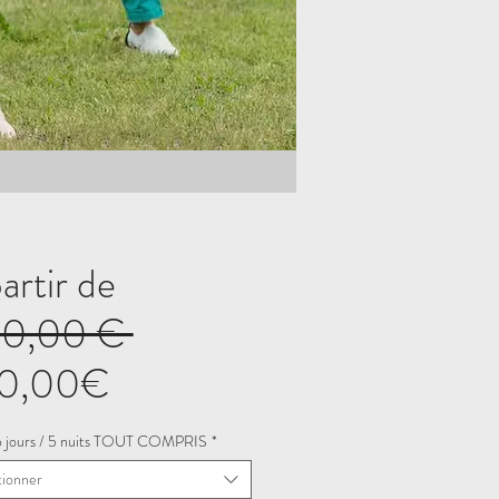
artir de
Prix
30,00 € 
Prix
original
0,00€
promotionnel
 6 jours / 5 nuits TOUT COMPRIS
*
tionner