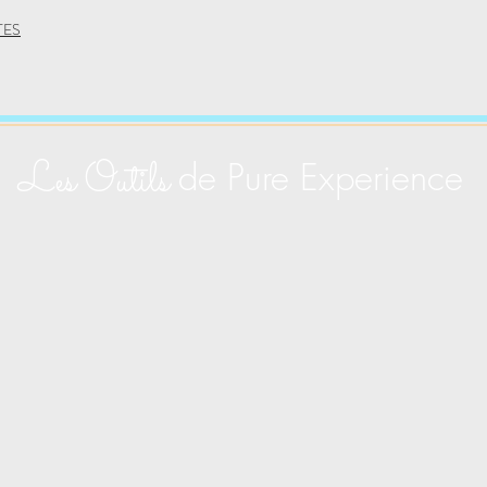
TES
Les Outils
de Pure Experience
Yoga Vinyassa
Ashtanga Yoga
Holo'Y
e
Méditation
Ayurveda
Naturo