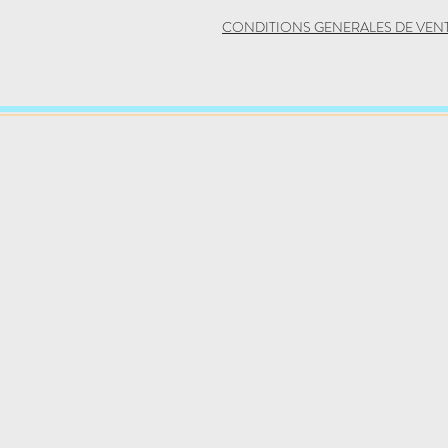
CONDITIONS GENERALES DE VEN
Hatha Yoga
Yin Yoga
Yoga de l'énergie
Yoga Thérapi