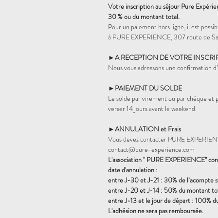
Votre inscription au séjour Pure Expéri
30 % ou du montant total.
Pour un paiement hors ligne, il est pos
à PURE EXPERIENCE, 307 route de Sai
►A RECEPTION DE VOTRE INSCRI
Nous vous adressons une confirmation d’i
►PAIEMENT DU SOLDE
Le solde par virement ou par chèque et
verser 14 jours avant le weekend.
►ANNULATION et Frais
Vous devez contacter PURE EXPERIENCE
contact@pure-experience.com
L'association " PURE EXPERIENCE" conse
date d'annulation :
entre J-30 et J-21 : 30% de l’acompte 
entre J-20 et J-14 : 50% du montant tot
entre J-13 et le jour de départ : 100% d
L'adhésion ne sera pas remboursée.