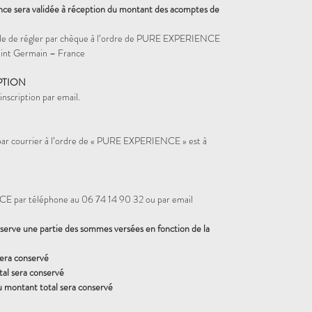
ence sera validée à réception du montant des acomptes de
sible de régler par chèque à l’ordre de PURE EXPERIENCE
nt Germain – France
PTION
nscription par email.
 par courrier à l’ordre de « PURE EXPERIENCE » est à
 par téléphone au 06 74 14 90 32 ou par email
rve une partie des sommes versées en fonction de la
sera conservé
al sera conservé
u montant total sera conservé