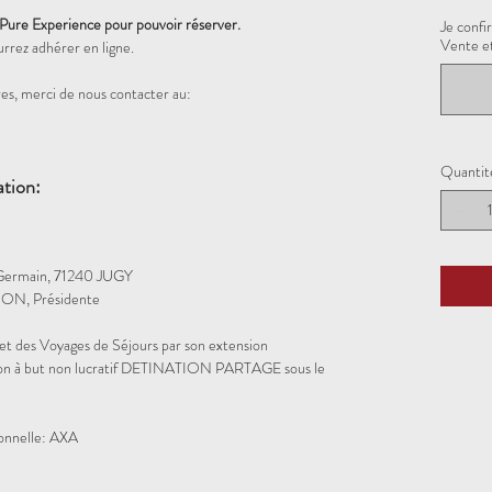
 Pure Experience pour pouvoir réserver.
Je confi
Vente et
urrez adhérer en ligne.
es, merci de nous contacter au:
Quantit
ation:
Germain, 71240 JUGY
ON, Présidente
et des Voyages de Séjours par son extension
iation à but non lucratif DETINATION PARTAGE sous le
ionnelle: AXA