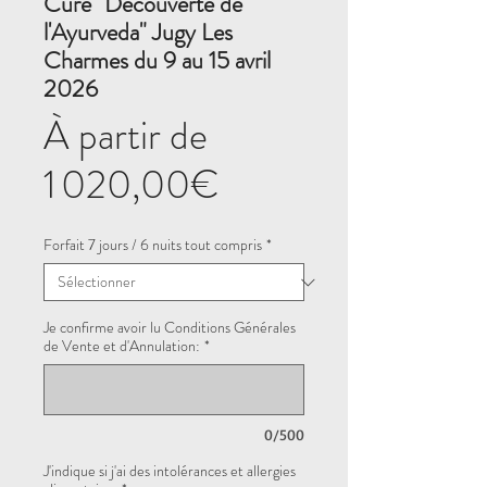
Cure "Découverte de
l'Ayurveda" Jugy Les
Charmes du 9 au 15 avril
2026
À partir de
Prix
1 020,00€
promotionnel
Forfait 7 jours / 6 nuits tout compris
*
Je confirme avoir lu Conditions Générales
de Vente et d'Annulation:
*
0/500
J'indique si j'ai des intolérances et allergies