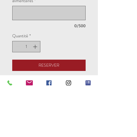
alimentaires
*
0/500
Quantité
*
RESERVER
Pour réserver votre séjour vous avez la
possibilité de régler la totalité de votre
séjour ou un acompte de 30% en
entrant le code "acompte".
Pure Experience est une
association loi 1901