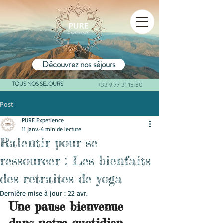
Découvrez nos séjours
TOUS NOS SEJOURS
+33 9 77 31 15 50
Post
PURE Experience
11 janv.
4 min de lecture
Ralentir pour se
ressourcer : Les bienfaits
des retraites de yoga
Dernière mise à jour :
22 avr.
Une pause bienvenue 
dans notre quotidien