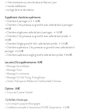
- 1 Harmonisation ou marche dans la Nature / jour
- 1 soirée méditation
- Le linge de lit et de toilette
Supplément chambres supérieures
- Chambre à partager à 3: + 40€
- Chambre 2 lits jumeaux ou grand lit avec salle de bain à partager:
+80€
- Chambre single avec salle de bain à partager : + 100€
- Chambre 2 lits jumeaux ou grand lit avec
salle de bain privée : +
100€
- Chambre Single grand lit 160, salle de bain privée : + 200€
- Chambre supérieure
2 lits jumeaux ou grand lit avec salle de bain à
partager: +200€
- Chambre supérieure single grand lit salle de bain privée: +350€
Les soins (1h) supplémentaires: 90€
- Massage Ayurvédique
- Massage Tuina
- Massage 5 continents
- Massage Chi Nei Tsang, Energétique
- Ostéo-Thérapie et Médecine Traditionnelle Chinoise
Options : 35€
- Cours de Cuisine Vitalité
Ce forfait n’inclut pas
- Le transport jusqu’en Bourgogne
- L'adhésion annuelle à l'association PURE Experience: +30€