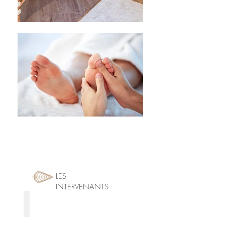
LES
INTERVENANTS
Alexia Fachon
Fondatrice
de