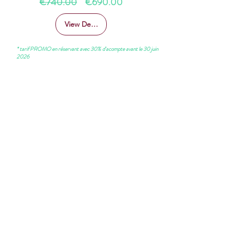
Regular
Sale
€740.00
€690.00
Price
Price
View Details
* tarif PROMO en réservant avec 30% d'acompte avant le 30 juin
2026