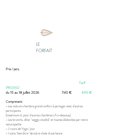
LE
FORFAIT
Prix / pers.
Tarif
PROMO
du 15 au 18 juillet 2026
740 €
690 €
Comprenant:
- Les nuits en chambre grand confort à partager avec d'autres
participants
(maximum 4, pour d'autres chambres cf ci-dessous)
- Les brunchs, dîner "veggy-vitalité" et tisanes élaborées par notre
naturopathe
- 2 cours de Yoga / jour
- 1 soins "bien être" de votre choix d'une heure