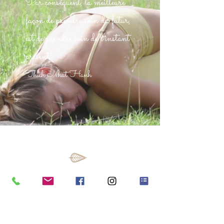
Par conséquent, la meilleure
façon de prendre soin du futur,
est de prendre soin de l’instant
présent.
Thich Nhat Hanh
LE PROGRAMME peut être sujet à
modification sur place
J1 :