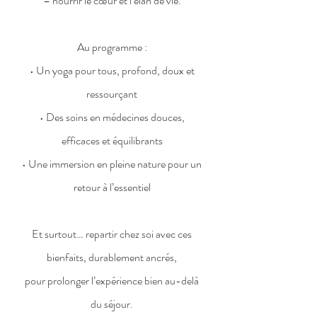
– nourrir le cœur et l’élan de vie.
Au programme :
• Un yoga pour tous, profond, doux et
ressourçant
• Des soins en médecines douces,
efficaces et équilibrants
• Une immersion en pleine nature pour un
retour à l’essentiel
Et surtout… repartir chez soi avec ces
bienfaits, durablement ancrés,
pour prolonger l’expérience bien au-delà
du séjour.