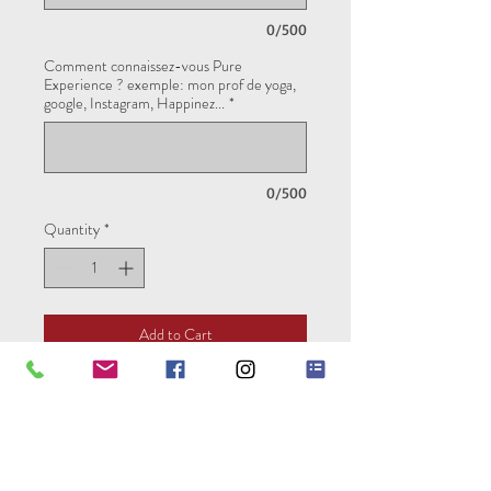
0/500
Comment connaissez-vous Pure
Experience ? exemple: mon prof de yoga,
google, Instagram, Happinez...
*
0/500
Quantity
*
Add to Cart
Pour réserver votre séjour vous avez la
possibilité de régler la totalité de votre
séjour ou un acompte de 30% en
entrant le code "acompte".