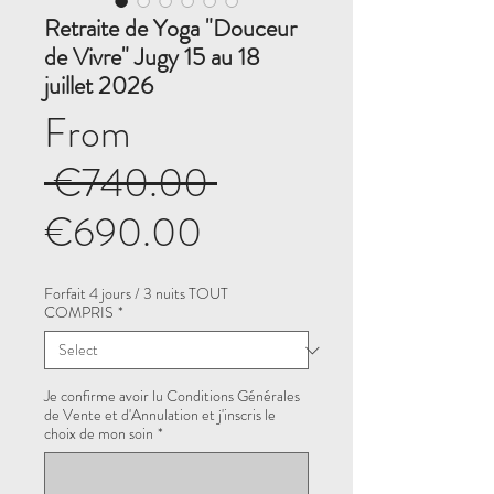
Retraite de Yoga "Douceur
de Vivre" Jugy 15 au 18
juillet 2026
From
Regular
 €740.00 
Sale
Price
€690.00
Price
Forfait 4 jours / 3 nuits TOUT
COMPRIS
*
Je confirme avoir lu Conditions Générales
de Vente et d'Annulation et j'inscris le
choix de mon soin
*