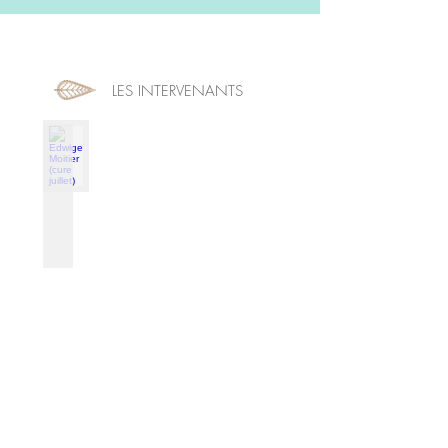
LES INTERVENANTS
Edwige Moitier (cure juillet)
Médecine
Traditionnelle
Chinoise
Acupuncture,
Tuina,
Shiatsu,
Phytothérapie
&
Diététique
Qi
gong