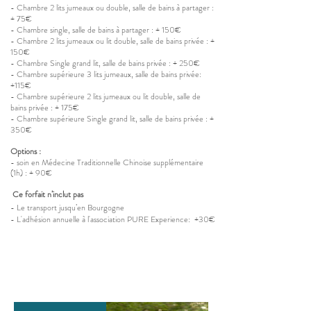
- Chambre 2 lits jumeaux ou double, salle de bains à partager :
+ 75€
- Chambre single, salle de bains à partager : + 150€
- Chambre 2 lits jumeaux ou lit double, salle de bains privée : +
150€
- Chambre Single grand lit, salle de bains privée : + 250€
- Chambre supérieure 3 lits jumeaux, salle de bains privée:
+115€
- Chambre
supérieure 2 lits jumeaux ou lit double, salle de
bains privée : + 175€
- Chambre supérieure Single grand lit, salle de bains privée : +
350€
Options :
-
soin en
Médecine Traditionnelle Chinoise
supplémentaire
(1h) : + 90€
Ce forfait n’inclut pas
- Le transport jusqu’en Bourgogne
- L'adhésion annuelle à l'association PURE Experience: +30€