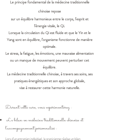
Le principe fondamental de la médecine traditionnelle
chinoise repose
sur un équilibre harmonieux entre le corps,
l’esprit et
l’énergie vitale, le Qi.
Lorsque la circulation du Qi est fluide et que le Yin et le
Yang sont en équilibre, l’organisme fonctionne de manière
optimale.
Le stress, la fatigue, les émotions, une mauvaise alimentation
ou un manque de mouvement peuvent perturber cet
équilibre.
La médecine traditionnelle chinoise, à travers ses soins, ses
pratiques énergétiques et son approche globale,
vise à restaurer cette harmonie naturelle.
Durant cette cure, vous expérimenterez :
Le bilan en médecine traditionnelle chinoise et
l’accompagnement personnalisé :
Lors d’un entretien individuel, la praticienne réalise un bilan