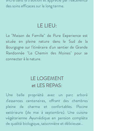
ancré dans la tradition et apprécié par l’excellence
des soins efficaces sur le long terme.
LE LIEU:
La "Maison de Famille" de Pure Experience est
située en pleine nature dans le Sud de la
Bourgogne sur l'
itinéraire
d'un sentier de Grande
Randonnée "Le Chemin des Moines" pour se
connecter à la nature.
LE LOGEMENT
et
LES REPAS:
Une belle propriété avec un parc arboré
d'essences centenaires, offrant des chambres
pleine de charme et confortables. Piscine
extérieure (de mai à septembre).
Une cuisine
végétarienne Ayurvédique en pension complète
de qualité biologique, saisonnière et délicieuse...