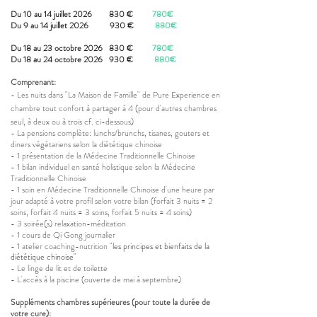
Du 10 au 14 juillet 2026 830 €
780€
Du 9 au 14 juillet 2026 930 €
880€
Du 18 au 23 octobre 2026 830 €
780€
Du 18 au 24 octobre 2026 930 €
880€
Comprenant:
- Les nuits dans "La Maison de Famille" de Pure Experience en
chambre tout confort à partager à 4 (pour d'autres chambres
seul, à deux ou à trois cf. ci-dessous)
- La pensions complète: lunchs/brunchs, tisanes, gouters et
diners végétariens
selon la diététique chinoise
- 1 présentation de la Médecine Traditionnelle Chinoise
- 1 bilan individuel en
santé holistique selon la
Médecine
Traditionnelle Chinoise
-
1 soin
en
Médecine Traditionnelle Chinoise
d'une heure par
jour adapté à votre profil selon votre bilan (forfait 3 nuits = 2
soins, forfait 4 nuits = 3 soins, forfait 5 nuits = 4 soins)
- 3 soirée(s) relaxation-méditation
- 1 cours de Qi Gong journalier
- 1 atelier coaching-nutrition
"les principes et bienfaits de la
diététique chinoise"
- Le linge de lit et de toilette
- L'accès à la piscine (ouverte de mai à septembre)
Suppléments chambres supérieures (pour toute la durée de
votre cure):