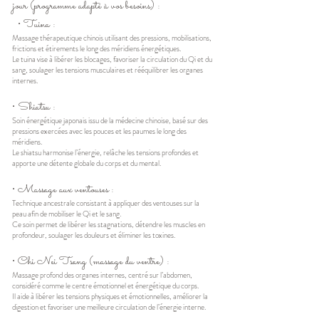
jour (programme adapté à vos besoins) :
• Tuina :
Massage thérapeutique chinois utilisant des pressions, mobilisations,
frictions et étirements le long des méridiens énergétiques.
Le tuina vise à libérer les blocages, favoriser la circulation du Qi et du
sang, soulager les tensions musculaires et rééquilibrer les organes
internes.
• Shiatsu :
Soin énergétique japonais issu de la médecine chinoise, basé sur des
pressions exercées avec les pouces et les paumes le long des
méridiens.
Le shiatsu harmonise l’énergie, relâche les tensions profondes et
apporte une détente globale du corps et du mental.
• Massage aux ventouses :
Technique ancestrale consistant à appliquer des ventouses sur la
peau afin de mobiliser le Qi et le sang.
Ce soin permet de libérer les stagnations, détendre les muscles en
profondeur, soulager les douleurs et éliminer les toxines.
• Chi Nei Tsang (massage du ventre) :
Massage profond des organes internes, centré sur l’abdomen,
considéré comme le centre émotionnel et énergétique du corps.
Il aide à libérer les tensions physiques et émotionnelles, améliorer la
digestion et favoriser une meilleure circulation de l’énergie interne.