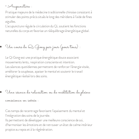
• Acupuncture :
Pratique majeure de la médecine traditionnelle chinoise consistant à
stimuler des points précis situés le long des méridiens à l’aide de fines
aiguilles.
L’acupuncture régule la circulation du Qi, soutient les fonctions
naturelles du corps et favorise un rééquilibrage énergétique global.
U
n cours de Qi Gong par jour (pour tous) :
Le Qi Gong est une pratique énergétique douce associant
mouvements lents, respiration consciente et intention.
Les séances quotidiennes permettent de renforcer l’énergie vitale,
améliorer la souplesse, apaiser le mental et soutenir le travail
énergétique réalisé lors des soins.
Une séance de relaxation ou de méditation de pleine
conscience en soirée :
Ces temps de recentrage favorisent l’apaisement du mental et
l’intégration des soins de la journée.
Ils permettent de développer une meilleure conscience de soi,
d’harmoniser les émotions et de retrouver un état de calme intérieur
propice au repos et à la régénération.