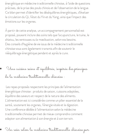
énergétique en médecine traditionnelle chinoise, à l’aide de questions
précises, de la prise des pouls chinois et de l’observation de la langue.
Ce bilan permet d’identifier les déséquilibres énergétiques, d’évaluer
la circulation du Qi, l’état du Yin et du Yang, ainsi que l’impact des
émotions sur les organes.
À partir de cette analyse, un accompagnement personnalisé est
proposé, pouvant inclure des soins tels que l’acupuncture, le tuina, le
shiatsu, les ventouses ou la moxibustion, selon vos besoins.
Des conseils d’hygiène de vie issus de la médecine traditionnelle
chinoise vous sont également transmis afin de soutenir le
rééquilibrage énergétique pendant et après la cure.
Une cuisine saine et équilibrée, inspirée des principes
de la médecine traditionnelle chinoise :
Les repas proposés respectent les principes de l’alimentation
énergétique chinoise : produits de saison, cuissons adaptées,
équilibre des saveurs et respect de la nature des aliments.
L’alimentation est ici considérée comme un pilier essentiel de la
santé, soutenant les organes, l’énergie vitale et la digestion.
Une conférence dédiée à l’alimentation selon la médecine
traditionnelle chinoise permet de mieux comprendre comment
adapter son alimentation à son énergie et à son terrain.
Un soin selon la médecine traditionnelle chinoise par