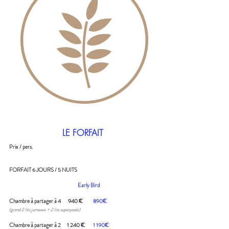
LE FORFAIT
Prix / pers.
FORFAIT 6 JOURS / 5 NUITS
Early Bird
Chambre à partager à
4
940 €
890€
(g
rand 2 lits jumeaux + 2 lits superposés)
Chambre à partager à
2
1 240 €
1 190€