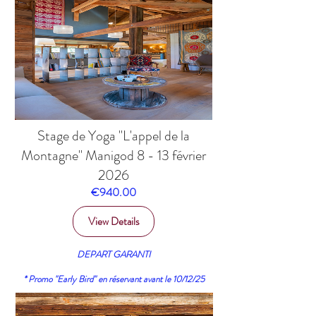
Stage de Yoga "L'appel de la
Montagne" Manigod 8 - 13 février
2026
Price
€940.00
View Details
DEPART GARANTI
* Promo "Early Bird"
en réservant avant le 10/12/25