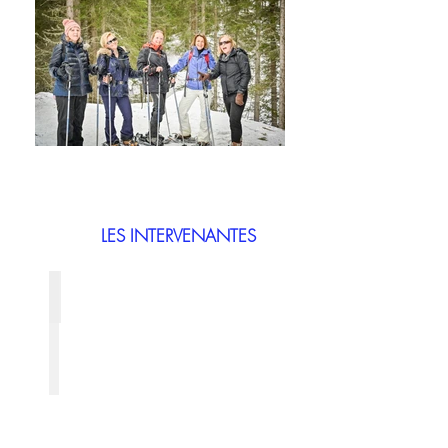
LES INTERVENANTES
Catherine Sibille
Professeure
de
Yoga:
Vinyasa,
Yin
Yoga,
Yoga