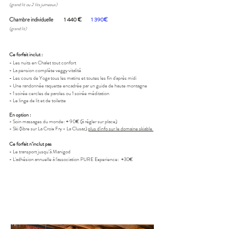
(g
rand lit ou 2 lits jumeaux)
C
ha
mbre individuelle
1 440 €
1 390€
(g
rand lit
)
Ce forfait inclut :
- Les
n
uits en
Chalet
tout
confort
- La pension complète veggy vitalité
- Les cours de Yoga tous les matins et toutes les fin d'après midi
- Une randonnée raquette encadrée par un guide de haute montagne
- 1 soirée cercles de paroles ou 1 soirée méditation
-
Le linge de lit et de toilette
En option :
- Soin massages du monde: + 90€ (à régler sur place)
- Ski (libre sur La Croix Fry - La Clusaz)
plus d'info sur le domaine skiable
Ce forfait n’inclut pas
- Le transport jusqu’à Manigod
- L'adhésion annuelle à l'association PURE Experience: +30€