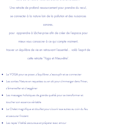
​Une retraite de profond ressourcement pour prendre du recul,
se connecter à la nature loin de la pollution et des nuisances
sonores,
pour apprendre à
Lâcher-prise afin de créer de l’espace pour
mieux vous consacrer à ce qui compte vraiment,
trouver un équilibre de vie en retrouvant l'essentiel... voilà l’esprit de
cette retraite "Yoga et Mieux-être".
Le YOGA pour se poser, s’équilibrer, s’assouplir et se connecter
Les sorties Nature en raquettes ou en ski pour s'immerger dans l'hiver,
s’émerveiller et s’oxygéner
Les massages holistiques de grande qualité pour se transformer et
toucher son essence véritable
Le Chalet magnifique et douillet pour s'ouvrir aux autres au coin du feu
et savourer l'instant
Les repas Vitalité savoureux et préparer avec amour