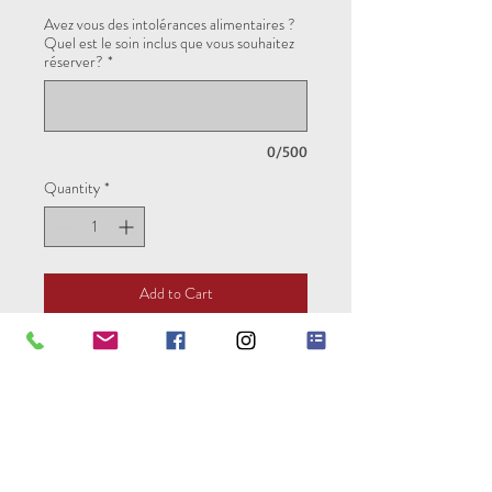
Avez vous des intolérances alimentaires ?
Quel est le soin inclus que vous souhaitez
réserver?
*
0/500
Quantity
*
Add to Cart
Pour réserver votre séjour vous avez la
possibilité de régler la totalité de votre
séjour ou un acompte de 30% en
entrant le code "acompte".