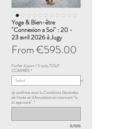
Yoga & Bien-être
"Connexion a Soi" : 20 -
23 avril 2026 à Jugy
Sale
From
€595.00
Price
Forfait 4 jours / 3 nuits TOUT
COMPRIS
*
Je confirme avoir lu Conditions Générales
de Vente et d'Annulation en inscrivant "lu
et approuvé".
*
0/500