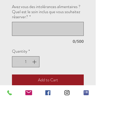
Avez vous des intolérances alimentaires ?
Quel est le soin inclus que vous souhaitez
réserver?
*
0/500
Quantity
*
Add to Cart
Pour réserver votre séjour vous avez la
possibilité de régler la totalité de votre
séjour ou un acompte de 30% en
entrant le code "acompte".