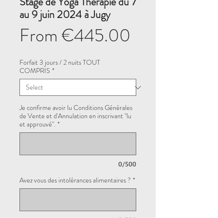
Stage de Yoga Thérapie du 7
au 9 juin 2024 à Jugy
Sale
From
€445.00
Price
Forfait 3 jours / 2 nuits TOUT
COMPRIS
*
Je confirme avoir lu Conditions Générales
de Vente et d'Annulation en inscrivant "lu
et approuvé".
*
0/500
Avez vous des intolérances alimentaires ?
*