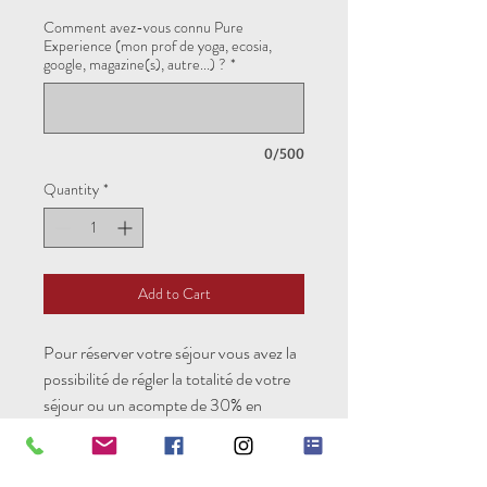
Comment avez-vous connu Pure
Experience (mon prof de yoga, ecosia,
google, magazine(s), autre...) ?
*
0/500
Quantity
*
Add to Cart
Pour réserver votre séjour vous avez la
possibilité de régler la totalité de votre
séjour ou un acompte de 30% en
entrant le code "acompte". Le solde
sera à verser à J-15.