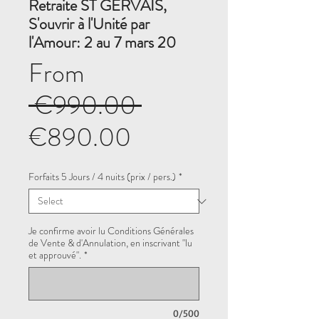
Retraite ST GERVAIS,
S'ouvrir à l'Unité par
l'Amour: 2 au 7 mars 20
From
Regular
 €990.00 
Sale
Price
€890.00
Price
Forfaits 5 Jours / 4 nuits (prix / pers.)
*
Je confirme avoir lu Conditions Générales
de Vente & d'Annulation, en inscrivant "lu
et approuvé".
*
0/500