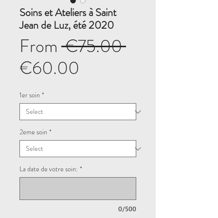
Soins et Ateliers à Saint
Jean de Luz, été 2020
Regular
From
 €75.00 
Sale
Price
€60.00
Price
1er soin
*
2eme soin
*
La date de votre soin:
*
0/500