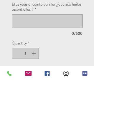
Etes vous enceinte ou allergique aux huiles
essentielles ?
*
0/500
Quantity
*
Add to Cart
Réservez votre (vos) soin(s) et/ou
atelier(s) à l'avance, choisissez le
jour de votre choix et bénéficiez d'une
remise.
CONDITIONS