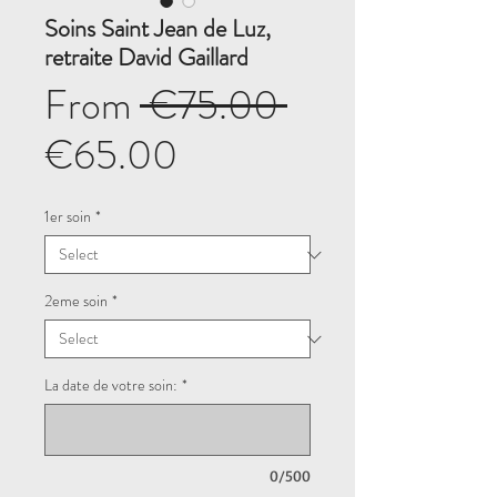
Soins Saint Jean de Luz,
retraite David Gaillard
Regular
From
 €75.00 
Sale
Price
€65.00
Price
1er soin
*
2eme soin
*
La date de votre soin:
*
0/500