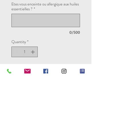
Etes vous enceinte ou allergique aux huiles
essentielles ?
*
0/500
Quantity
*
Add to Cart
Réservez votre (vos) soin(s) et/ou
atelier(s) à l'avance, choisissez le
jour de votre choix et bénéficiez d'une
remise.
CONDITIONS