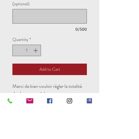
(optional)
0/500
Quantity
*
Add to Cart
Merci de bien vouloir régler la totalité
de chaque module.
Pure Experience est une
association loi 1901
Vous devez être adhérent à l’association