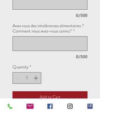
0/500
Avez vous des intolérances alimentaires ?
Comment nous avez-vous connu?
*
0/500
Quantity
*
Add to Cart
Pour réserver votre séjour vous avez la
possibilité de régler la totalité de votre
séjour ou un acompte de 30% en
entrant le code "acompte".