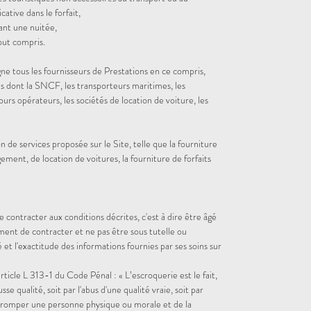
ative dans le forfait,
ant une nuitée,
tout compris.
gne tous les fournisseurs de Prestations en ce compris,
s dont la SNCF, les transporteurs maritimes, les
ours opérateurs, les sociétés de location de voiture, les
 de services proposée sur le Site, telle que la fourniture
gement, de location de voitures, la fourniture de forfaits
de contracter aux conditions décrites, c'est à dire être âgé
ment de contracter et ne pas être sous tutelle ou
té et l'exactitude des informations fournies par ses soins sur
ticle L 313-1 du Code Pénal : « L’escroquerie est le fait,
sse qualité, soit par l'abus d'une qualité vraie, soit par
tromper une personne physique ou morale et de la