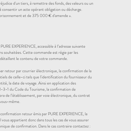
réjudice d'un tiers, à remettre des fonds, des valeurs ou un
à consentir un acte opérant obligation ou décharge.
emprisonnement et de 375 000 € d'amende ».
et PURE EXPERIENCE, accessible à l’adresse suivante
ns souhaitées. Cette commande est régie par les
 détaillant le contenu de votre commande.
etour par courrier électronique, la confirmation de la
s de celle-ci tels que l'identification du fournisseur du
ntité, la date de voyage. Ainsi en application des
 211-3-1 du Code du Tourisme, la confirmation de
a de l’établissement, par voie électronique, du contrat
 vous-même.
de confirmation retour émis par PURE EXPERIENCE, la
Il vous appartient donc dans tous les cas de vous assurer
onique de confirmation. Dans le cas contraire contactez :