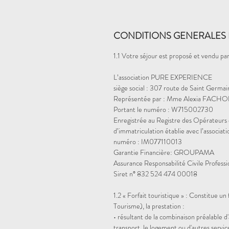
CONDITIONS GENERALES 
1.1 Votre séjour est proposé et vendu par
L’association PURE EXPERIENCE
siège social : 307 route de Saint Germa
Représentée par : Mme Alexia FACHON
Portant le numéro : W715002730
Enregistrée au Registre des Opérateurs 
d’immatriculation établie avec l’assoc
numéro : IM077110013
Garantie Financière: GROUPAMA
Assurance Responsabilité Civile Profes
Siret n° 832 524 474 00018
1.2 « Forfait touristique »
: Constitue un f
Tourisme), la prestation :
• résultant de la combinaison préalable 
transport, le logement ou d'autres servic