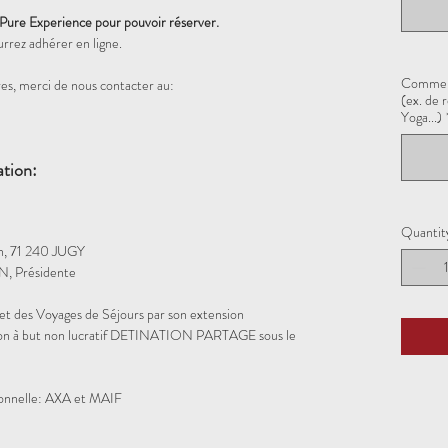
 Pure Experience pour pouvoir réserver.
urrez adhérer en ligne.
Comment
es, merci de nous contacter au:
(ex. de 
Yoga...)
ation:
Quantit
in, 71 240 JUGY
, Présidente
et des Voyages de Séjours par son extension
iation à but non lucratif DETINATION PARTAGE sous le
sionnelle: AXA et MAIF