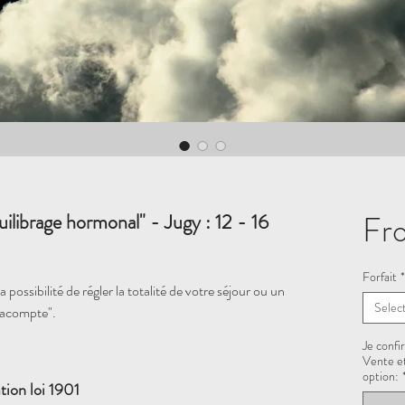
Fr
uilibrage hormonal" - Jugy : 12 - 16
Forfait
*
 possibilité de régler la totalité de votre séjour ou un
Selec
"acompte".
Je confi
Vente et
option:
tion loi 1901