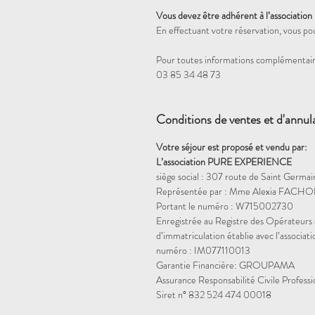
Vous devez être adhérent à l’association
En effectuant votre réservation, vous po
Pour toutes informations complémentair
03 85 34 48 73
Conditions de ventes et d'annul
Votre séjour est proposé et vendu par:
L’association PURE EXPERIENCE
siège social : 307 route de Saint Germa
Représentée par : Mme Alexia FACHON
Portant le numéro : W715002730
Enregistrée au Registre des Opérateurs 
d’immatriculation établie avec l’assoc
numéro : IM077110013
Garantie Financière: GROUPAMA
Assurance Responsabilité Civile Profes
Siret n° 832 524 474 00018