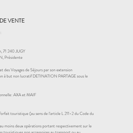
DE VENTE
:
in, 71 240 JUGY
, Présidente
et des Voyages de Séjours par son extension
iation à but non lucratif DETINATION PARTAGE sous le
sionnelle: AXA et MAIF
orfait touristique (au sens de l'article L 211-2 du Code du
d'au moins deux opérations portant respectivement sur le
es touristiques non accessoires au transport ou au