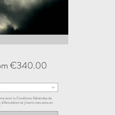
Sale
om
€340.00
Price
t
rme avoir lu Conditions Générales de
 d'Annulation et j'inscris mes soins en
*