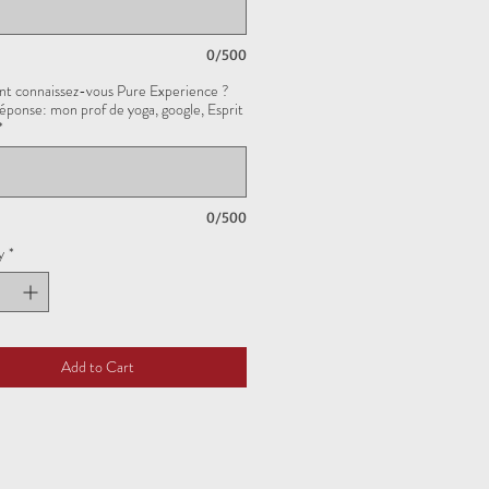
0/500
 connaissez-vous Pure Experience ?
réponse: mon prof de yoga, google, Esprit
*
0/500
y
*
Add to Cart