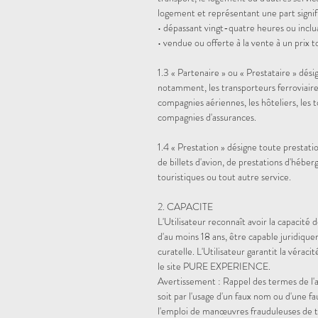
logement et représentant une part signific
• dépassant vingt-quatre heures ou inclu
• vendue ou offerte à la vente à un prix 
1.3 « Partenaire » ou « Prestataire »
dési
notamment, les transporteurs ferroviaire
compagnies aériennes, les hôteliers, les t
compagnies d'assurances.
1.4 « Prestation »
désigne toute prestation
de billets d'avion, de prestations d'héber
touristiques ou tout autre service.
2. CAPACITE
L'Utilisateur reconnaît avoir la capacité 
d'au moins 18 ans, être capable juridique
curatelle. L'Utilisateur garantit la véraci
le site PURE EXPERIENCE.
Avertissement : Rappel des termes de l'ar
soit par l'usage d'un faux nom ou d'une fau
l'emploi de manœuvres frauduleuses de 