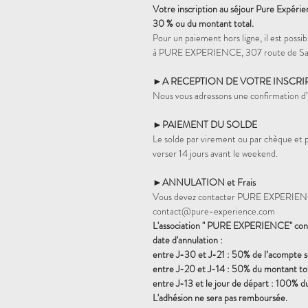
Votre inscription au séjour Pure Expéri
30 % ou du montant total.
Pour un paiement hors ligne, il est pos
à PURE EXPERIENCE, 307 route de Sai
►A RECEPTION DE VOTRE INSCRI
Nous vous adressons une confirmation d’i
►PAIEMENT DU SOLDE
Le solde par virement ou par chèque et
verser 14 jours avant le weekend.
►ANNULATION et Frais
Vous devez contacter PURE EXPERIENCE
contact@pure-experience.com
L'association " PURE EXPERIENCE" conse
date d'annulation :
entre J-30 et J-21 : 50% de l’acompte 
entre J-20 et J-14 : 50% du montant tot
entre J-13 et le jour de départ : 100% d
L'adhésion ne sera pas remboursée.