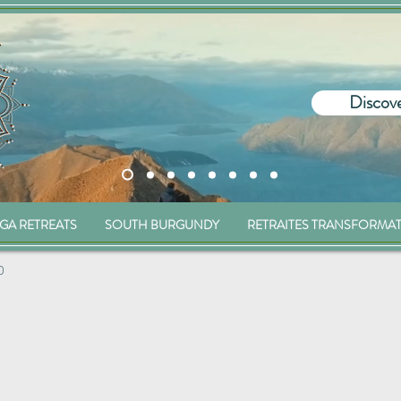
Discove
GA RETREATS
SOUTH BURGUNDY
RETRAITES TRANSFORMA
0