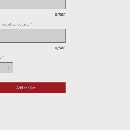
0/500
rivée et de départ:
*
0/500
y
*
Add to Cart