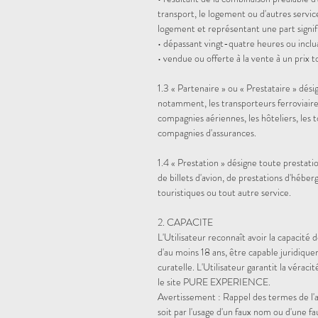
transport, le logement ou d'autres servic
logement et représentant une part signific
• dépassant vingt-quatre heures ou inclu
• vendue ou offerte à la vente à un prix 
1.3 « Partenaire » ou « Prestataire »
dési
notamment, les transporteurs ferroviaire
compagnies aériennes, les hôteliers, les t
compagnies d'assurances.
1.4 « Prestation »
désigne toute prestation
de billets d'avion, de prestations d'héber
touristiques ou tout autre service.
2. CAPACITE
L'Utilisateur reconnaît avoir la capacité 
d'au moins 18 ans, être capable juridique
curatelle. L'Utilisateur garantit la véraci
le site PURE EXPERIENCE.
Avertissement : Rappel des termes de l'ar
soit par l'usage d'un faux nom ou d'une fau