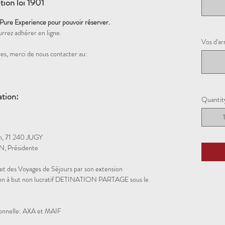
tion loi 1901
 Pure Experience pour pouvoir réserver.
urrez adhérer en ligne.
Vos d'ar
es, merci de nous contacter au:
ation:
Quantit
in, 71 240 JUGY
, Présidente
et des Voyages de Séjours par son extension
iation à but non lucratif DETINATION PARTAGE sous le
sionnelle: AXA et MAIF