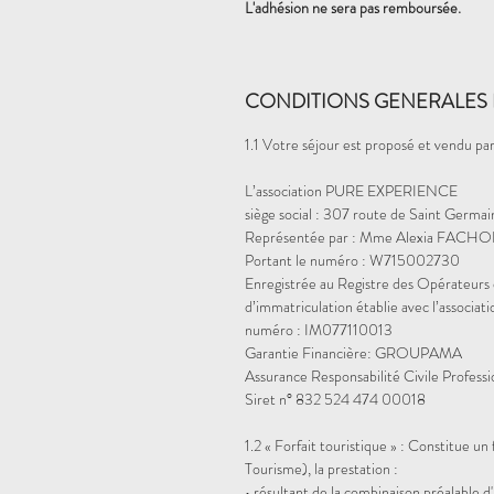
L'adhésion ne sera pas remboursée.
CONDITIONS GENERALES 
1.1 Votre séjour est proposé et vendu par
L’association PURE EXPERIENCE
siège social : 307 route de Saint Germa
Représentée par : Mme Alexia FACHON
Portant le numéro : W715002730
Enregistrée au Registre des Opérateurs 
d’immatriculation établie avec l’assoc
numéro : IM077110013
Garantie Financière: GROUPAMA
Assurance Responsabilité Civile Profes
Siret n° 832 524 474 00018
1.2 « Forfait touristique »
: Constitue un f
Tourisme), la prestation :
• résultant de la combinaison préalable 