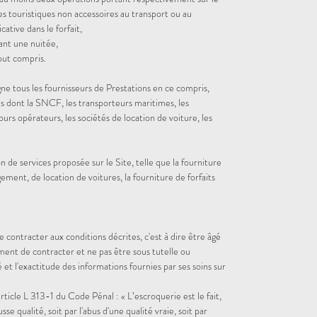
es touristiques non accessoires au transport ou au
ative dans le forfait,
ant une nuitée,
tout compris.
gne tous les fournisseurs de Prestations en ce compris,
s dont la SNCF, les transporteurs maritimes, les
ours opérateurs, les sociétés de location de voiture, les
 de services proposée sur le Site, telle que la fourniture
gement, de location de voitures, la fourniture de forfaits
de contracter aux conditions décrites, c'est à dire être âgé
ment de contracter et ne pas être sous tutelle ou
té et l'exactitude des informations fournies par ses soins sur
ticle L 313-1 du Code Pénal : « L’escroquerie est le fait,
sse qualité, soit par l'abus d'une qualité vraie, soit par