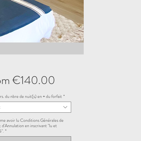
Sale
om
€140.00
Price
rs. du nbre de nuit(s) en + du forfait
*
t
rme avoir lu Conditions Générales de
 d'Annulation en inscrivant "lu et
".
*