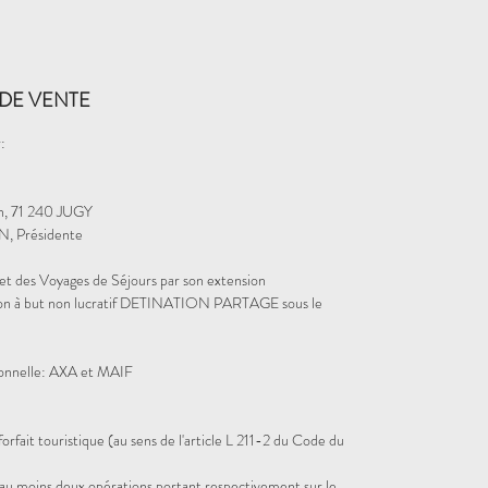
DE VENTE
:
in, 71 240 JUGY
, Présidente
et des Voyages de Séjours par son extension
iation à but non lucratif DETINATION PARTAGE sous le
sionnelle: AXA et MAIF
orfait touristique (au sens de l'article L 211-2 du Code du
d'au moins deux opérations portant respectivement sur le