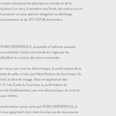
tromper une personne physique ou morale et de la
réjudice d'un tiers, à remettre des fonds, des valeurs ou un
à consentir un acte opérant obligation ou décharge.
emprisonnement et de 375 000 € d'amende ».
et PURE EXPERIENCE, accessible à l’adresse suivante
ns souhaitées. Cette commande est régie par les
 détaillant le contenu de votre commande.
etour par courrier électronique, la confirmation de la
s de celle-ci tels que l'identification du fournisseur du
ntité, la date de voyage. Ainsi en application des
 211-3-1 du Code du Tourisme, la confirmation de
a de l’établissement, par voie électronique, du contrat
 vous-même.
de confirmation retour émis par PURE EXPERIENCE, la
Il vous appartient donc dans tous les cas de vous assurer