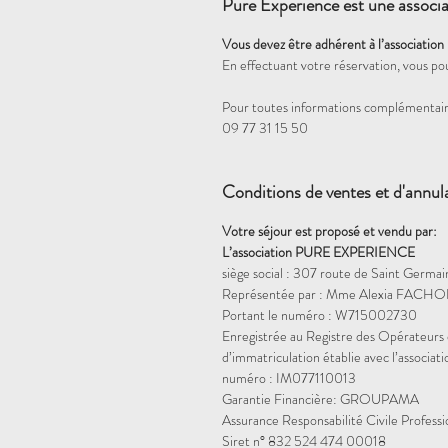
Pure Experience est une associa
Vous devez être adhérent à l’association
En effectuant votre réservation, vous po
Pour toutes informations complémentair
09 77 31 15 50
Conditions de ventes et d'annul
Votre séjour est proposé et vendu par:
L’association PURE EXPERIENCE
siège social : 307 route de Saint Germa
Représentée par : Mme Alexia FACHON
Portant le numéro : W715002730
Enregistrée au Registre des Opérateurs 
d’immatriculation établie avec l’assoc
numéro : IM077110013
Garantie Financière: GROUPAMA
Assurance Responsabilité Civile Profes
Siret n° 832 524 474 00018