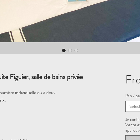
Fr
te Figuier, salle de bains privée
hambre individuelle ou à deux.
Prix / pe
rix.
Selec
Je confi
Vente et
approuvé