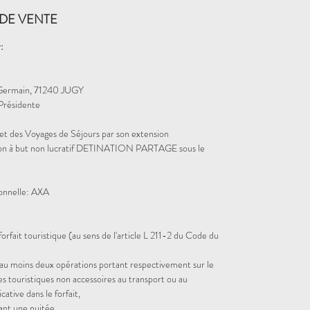
DE VENTE
:
Germain, 71240 JUGY
résidente
et des Voyages de Séjours par son extension
iation à but non lucratif DETINATION PARTAGE sous le
ionnelle: AXA
orfait touristique (au sens de l'article L 211-2 du Code du
d'au moins deux opérations portant respectivement sur le
es touristiques non accessoires au transport ou au
ative dans le forfait,
ant une nuitée,