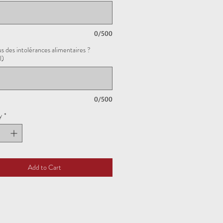
0/500
s des intolérances alimentaires ?
l)
0/500
y
*
Add to Cart