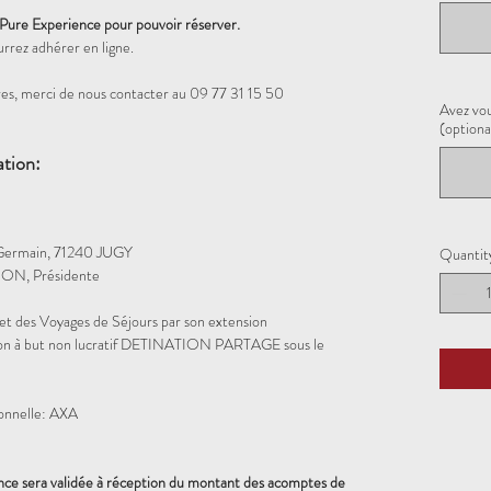
 Pure Experience pour pouvoir réserver.
urrez adhérer en ligne.
es, merci de nous contacter au 09 77 31 15 50
Avez vou
(optiona
ation:
Germain, 71240 JUGY
Quantit
ON, Présidente
et des Voyages de Séjours par son extension
iation à but non lucratif DETINATION PARTAGE sous le
ionnelle: AXA
ence sera validée à réception du montant des acomptes de