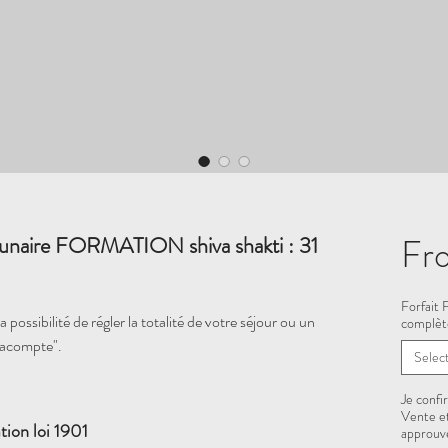
Fr
unaire FORMATION shiva shakti : 31
Forfait
 possibilité de régler la totalité de votre séjour ou un
complèt
"acompte".
Selec
Je confi
Vente et
tion loi 1901
approuvé