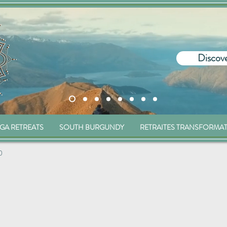
Discove
GA RETREATS
SOUTH BURGUNDY
RETRAITES TRANSFORMA
0