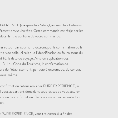
PERIENCE (ci-après le « Site »), accessible à l’adresse
restations souhaitées. Cette commande est régie par les
 détaillant le contenu de votre commande.
etour par courrier électronique, la confirmation de la
s de celle-ci tels que l'identification du fournisseur du
ntité, la date de voyage. Ainsi en application des
 211-3-1 du Code du Tourisme, la confirmation de
a de l’établissement, par voie électronique, du contrat
 vous-même.
de confirmation retour émis par PURE EXPERIENCE, la
Il vous appartient donc dans tous les cas de vous assurer
onique de confirmation. Dans le cas contraire contactez :
act.
ite PURE EXPERIENCE, vous trouverez à la fin des