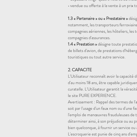
• vendue ou offerte à la vente à un prix 
1.3 « Partenaire » ou « Prestataire »
dési
notamment, les transporteurs ferroviaire
compagnies aériennes, les hôteliers, les t
compagnies d'assurances.
1.4 « Prestation »
désigne toute prestation
de billets d'avion, de prestations d'héber
touristiques ou tout autre service.
2. CAPACITE
L'Utilisateur reconnaît avoir la capacité 
d'au moins 18 ans, être capable juridique
curatelle. L'Utilisateur garantit la véraci
le site PURE EXPERIENCE.
Avertissement : Rappel des termes de l'ar
soit par l'usage d'un faux nom ou d'une fau
l'emploi de manœuvres frauduleuses de 
déterminer ainsi, à son préjudice ou au p
bien quelconque, à fournir un service ou 
L'escroquerie est punie de cinq ans d'