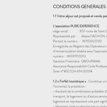
CONDITIONS GENERALES 
1.1 Votre séjour est proposé et vendu par
L’association PURE EXPERIENCE
siège social : 307 route de Saint 
Représentée par : Alexia FACHON, P
Portant le numéro : W715002730
Enregistrée au Registre des Opérateurs 
d’immatriculation établie avec l’assoc
numéro : IM077110013
Garantie Financière: GROUPAMA
Assurance Responsabilité Civile Profess
Siret n° 832 524 474 00018
1.2 « Forfait touristique »
: Constitue un f
Tourisme), la prestation :
• résultant de la combinaison préalable 
transport, le logement ou d'autres servic
logement et représentant une part signific
• dépassant vingt-quatre heures ou inclu