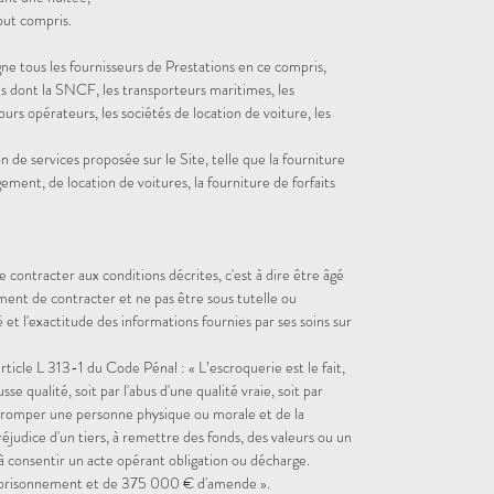
tout compris.
gne tous les fournisseurs de Prestations en ce compris,
s dont la SNCF, les transporteurs maritimes, les
ours opérateurs, les sociétés de location de voiture, les
 de services proposée sur le Site, telle que la fourniture
gement, de location de voitures, la fourniture de forfaits
de contracter aux conditions décrites, c'est à dire être âgé
ment de contracter et ne pas être sous tutelle ou
té et l'exactitude des informations fournies par ses soins sur
ticle L 313-1 du Code Pénal : « L’escroquerie est le fait,
sse qualité, soit par l'abus d'une qualité vraie, soit par
tromper une personne physique ou morale et de la
réjudice d'un tiers, à remettre des fonds, des valeurs ou un
à consentir un acte opérant obligation ou décharge.
emprisonnement et de 375 000 € d'amende ».