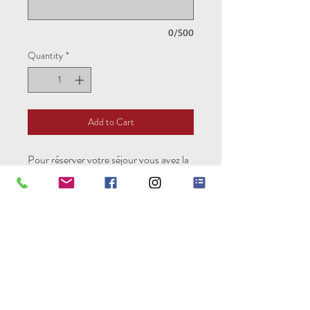
0/500
Quantity
*
Add to Cart
Pour réserver votre séjour vous avez la
possibilité de régler la totalité de votre
séjour ou un acompte de 30% en
entrant le code "acompte".
Pure Experience est une
association loi 1901
Vous devez être adhérent à l’association