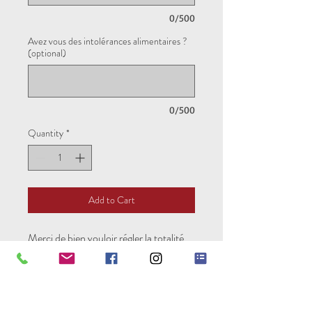
0/500
Avez vous des intolérances alimentaires ?
(optional)
0/500
Quantity
*
Add to Cart
Merci de bien vouloir régler la totalité
de chaque module.
Pure Experience est une