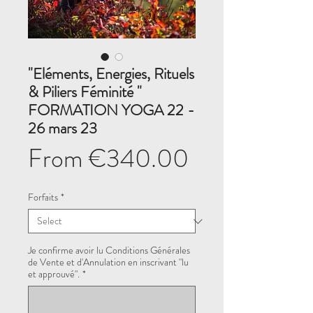
"Eléments, Energies, Rituels
& Piliers Féminité "
FORMATION YOGA 22 -
26 mars 23
Sale
From
€340.00
Price
Forfaits
*
Je confirme avoir lu Conditions Générales
de Vente et d'Annulation en inscrivant "lu
et approuvé".
*