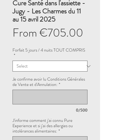
Cure Santé dans l'assiette -
Jugy - Les Charmes du 11
au 15 avril 2025
Sale
From
€705.00
Price
Forfait 5 jours / 4 nuits TOUT COMPRIS
*
Je confirme avoir lu Conditions Générales
de Vente et d'Annulation:
*
0/500
J'informe comment j'ai connu Pure
Experience et si j'ai des allergies ou
intolérances alimentaires:
*