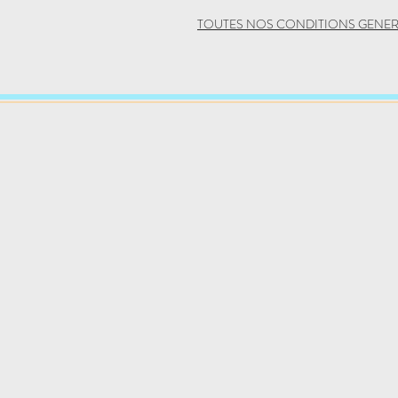
TOUTES NOS CONDITIONS GENER
Hatha Yoga
Yin Yoga
Yoga de l'énergie
Yoga Thérapi