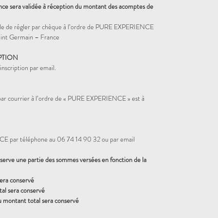
ence sera validée à réception du montant des acomptes de
sible de régler par chèque à l’ordre de PURE EXPERIENCE
nt Germain – France
PTION
nscription par email.
 par courrier à l’ordre de « PURE EXPERIENCE » est à
 par téléphone au 06 74 14 90 32 ou par email
rve une partie des sommes versées en fonction de la
sera conservé
al sera conservé
u montant total sera conservé