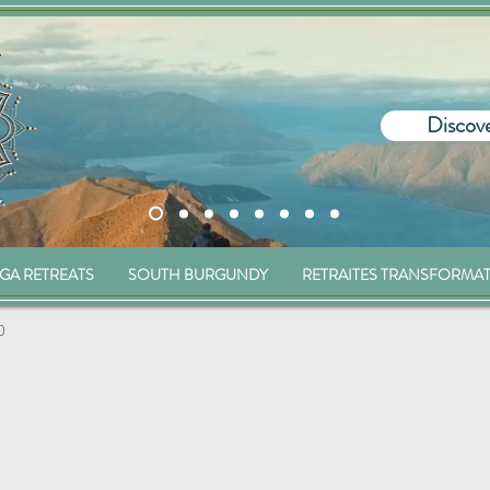
Discove
GA RETREATS
SOUTH BURGUNDY
RETRAITES TRANSFORMA
0