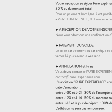
Votre inscription au séjour Pure Expéri
30 % ou du montant total.
Pour un paiement hors ligne, il est pos
à PURE EXPERIENCE, 307 route de Sai
►A RECEPTION DE VOTRE INSCRI
Nous vous adressons une confirmation d’i
►PAIEMENT DU SOLDE
Le solde par virement ou par chèque et
verser 14 jours avant le weekend.
►ANNULATION et Frais
Vous devez contacter PURE EXPERIENCE
contact@pure-experience.com
L'association " PURE EXPERIENCE" conse
date d'annulation :
entre J-30 et J-21 : 30% de l’acompte 
entre J-20 et J-14 : 50% du montant tot
entre J-13 et le jour de départ : 100% d
L'adhésion ne sera pas remboursée.