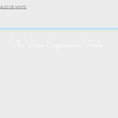
ALES DE VENTE
The Pure Experience Tools...
Yoga Vinyassa
Ashtanga Yoga
Holo'Y
e
Méditation
Ayurveda
Naturo