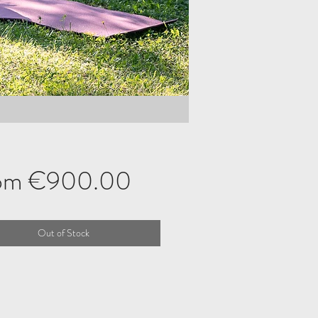
Sale
om
€900.00
Price
Out of Stock