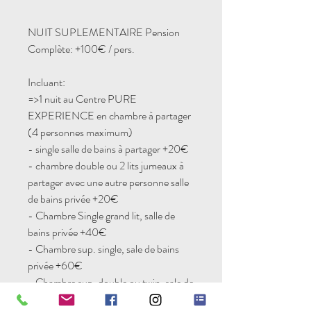
NUIT SUPLEMENTAIRE Pension
Complète
: +100€ / pers.
Incluant:
=>1 nuit au Centre PURE
EXPERIENCE en chambre à partager
(4 personnes maximum)
- single salle de bains à partager +20€
- chambre double ou 2 lits jumeaux à
partager avec une autre personne salle
de bains privée +20€
- Chambre Single grand lit, salle de
bains privée +40€
- Chambre sup. single, sale de bains
privée +60€
- Chambre sup. double ou twin, sale de
bains privée +30€