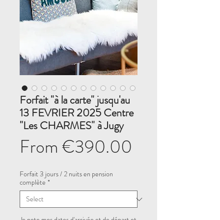
Forfait "à la carte" jusqu'au
13 FEVRIER 2025 Centre
"Les CHARMES" à Jugy
Sale
From
€390.00
Price
Forfait 3 jours / 2 nuits en pension
complète
*
Je note mes dates d'arrivée et de départ et