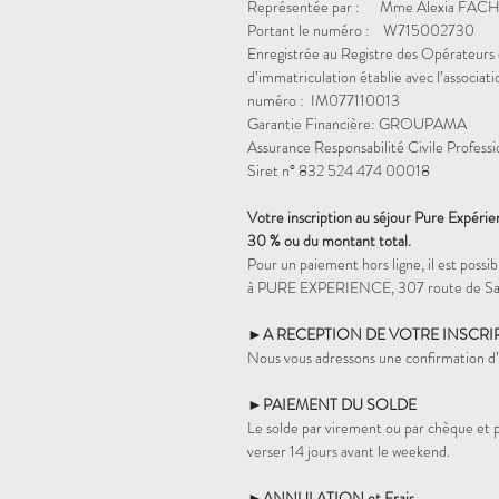
Représentée par : Mme Alexia FACH
Portant le numéro : W715002730
Enregistrée au Registre des Opérateurs 
d’immatriculation établie avec l’assoc
numéro : IM077110013
Garantie Financière: GROUPAMA
Assurance Responsabilité Civile Profess
Siret n° 832 524 474 00018
Votre inscription au séjour Pure Expéri
30 % ou du montant total.
Pour un paiement hors ligne, il est pos
à PURE EXPERIENCE, 307 route de Sai
►A RECEPTION DE VOTRE INSCRI
Nous vous adressons une confirmation d’i
►PAIEMENT DU SOLDE
Le solde par virement ou par chèque et
verser 14 jours avant le weekend.
►ANNULATION et Frais