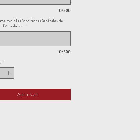
0/500
rme avoir lu Conditions Générales de
 d'Annulation:
*
0/500
y
*
Add to Cart