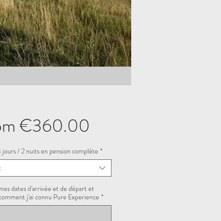
Sale
om
€360.00
Price
3 jours / 2 nuits en pension complète
*
t
mes dates d'arrivée et de départ et
comment j'ai connu Pure Experience
*