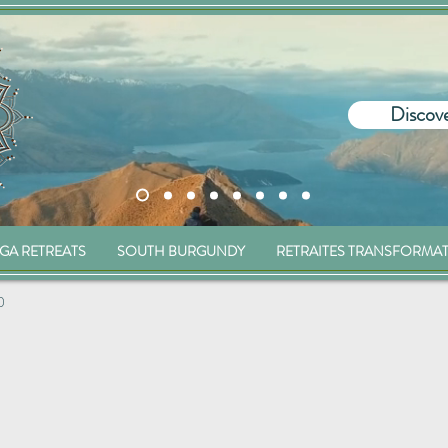
Discove
GA RETREATS
SOUTH BURGUNDY
RETRAITES TRANSFORMA
0