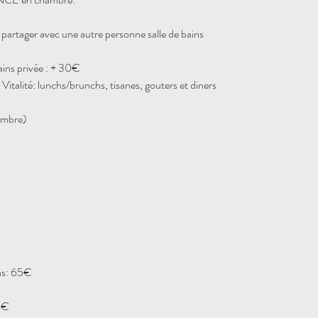
partager avec une autre personne salle de bains
bains privée : + 30€
italité: lunchs/brunchs, tisanes, gouters et diners
tembre)
ras: 65€
8€