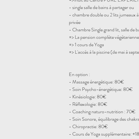
- single salle de bains à partager ou
- chambre double ou 2 lits jumeaux à 
privée
- Chambre
Single grand lit, salle de 
=> La pension complète végétarienne V
=> 1 cours de Yoga
=> L'accès à la piscine (de mai à sep
En option :
- Massage énergétique: 80€
- Soin Psycho-énergétique: 80€
- Kinésiologie: 80€
- Réflexologie: 80€
- Coaching naturo-nutrition : 70€
- Soin Sonore, équilibrage des chak
- Chiropractie: 80€
- Cours de Yoga supplémentaire: +1