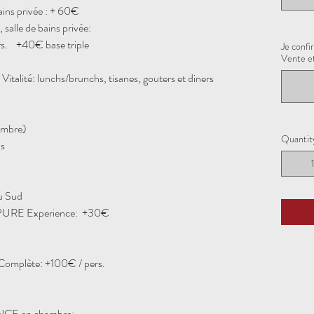
bains privée : + 60€
alle de bains privée:
s. +40€ base triple
Je confi
Vente et
italité: lunchs/brunchs, tisanes, gouters et diners
tembre)
Quantit
ns
u Sud
PURE Experience: +30€
Complète
: +100€ / pers.
NCE en chambre: