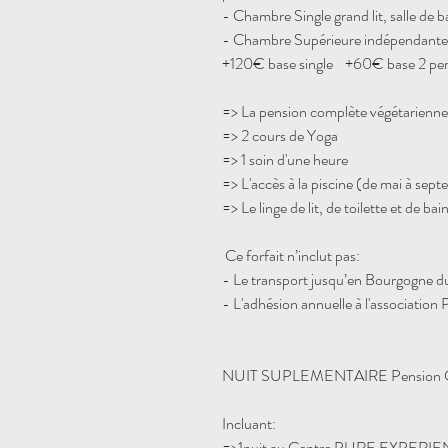
- Chambre Single grand lit, salle de 
- Chambre Supérieure indépendante, s
+120€ base single +60€ base 2 per
=> La pension complète végétarienne V
=> 2 cours de Yoga
=> 1 soin d'une heure
=> L'accès à la piscine (de mai à sep
=> Le linge de lit, de toilette et de bai
Ce forfait n’inclut pas:
- Le transport jusqu’en Bourgogne d
- L'adhésion annuelle à l'association
NUIT SUPLEMENTAIRE Pension 
Incluant:
=>1nuit au Centre PURE EXPERIE